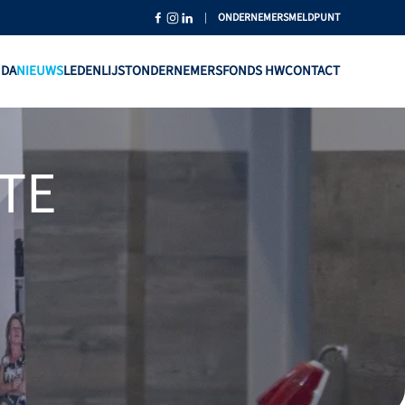
|
ONDERNEMERSMELDPUNT
NDA
NIEUWS
LEDENLIJST
ONDERNEMERSFONDS HW
CONTACT
TE