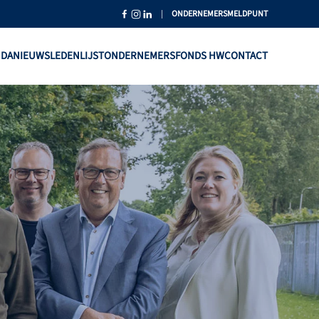
|
ONDERNEMERSMELDPUNT
NDA
NIEUWS
LEDENLIJST
ONDERNEMERSFONDS HW
CONTACT