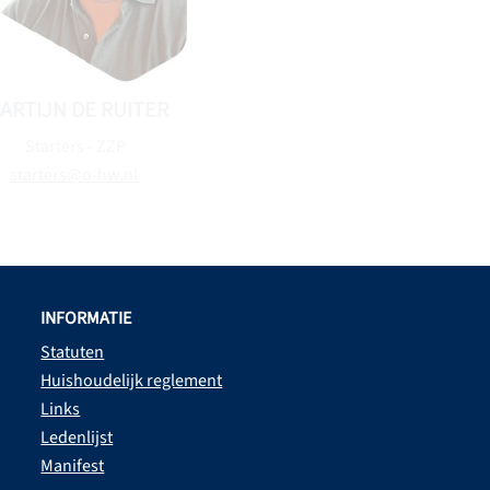
ARTIJN DE RUITER
THEO BLAAK
Starters - ZZP
Duurzaamheid
starters@o-hw.nl
duurzaamheid@o-hw.
INFORMATIE
Statuten
Huishoudelijk reglement
Links
Ledenlijst
Manifest