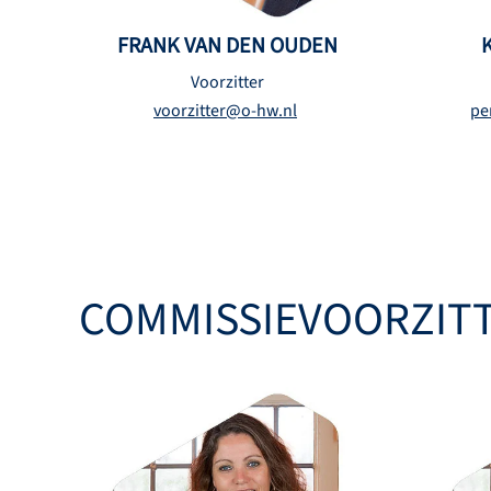
FRANK VAN DEN OUDEN
Voorzitter
voorzitter@o-hw.nl
pe
COMMISSIE­VOORZIT