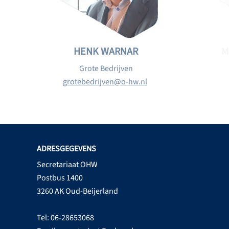
HENK WARNAR
M
Grote Bedrijven
grotebedrijven@o-hw.nl
ADRESGEGEVENS
Secretariaat OHW
Postbus 1400
3260 AK Oud-Beijerland
Tel: 06-28653068