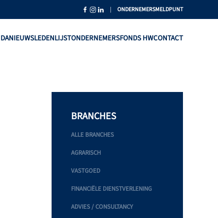
|
ONDERNEMERSMELDPUNT
NDA
NIEUWS
LEDENLIJST
ONDERNEMERSFONDS HW
CONTACT
BRANCHES
ALLE BRANCHES
AGRARISCH
VASTGOED
FINANCIËLE DIENSTVERLENING
ADVIES / CONSULTANCY