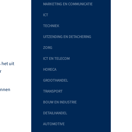
MARKETING EN COMMUNICATIE
ICT
TECHNIEK
UITZENDING EN DETACHERING
ZORG
ICT EN TELECOM
 het uit
HORECA
r
GROOTHANDEL
kunnen
TRANSPORT
BOUW EN INDUSTRIE
DETAILHANDEL
AUTOMOTIVE