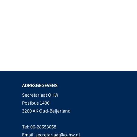
ADRESGEGEVENS
Secretariaat OHW
Postbus 1400
3260 AK Oud-Beijerland
Tel: 06-28653068
Email:
secretariaat@o-hw.nl