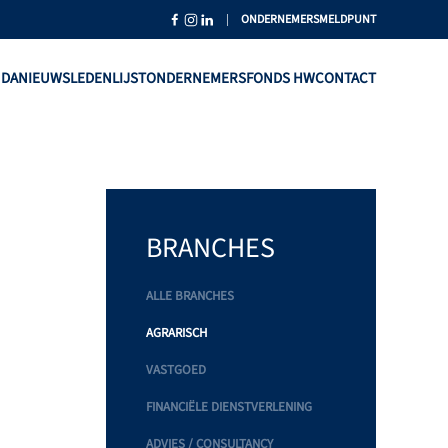
|
ONDERNEMERSMELDPUNT
NDA
NIEUWS
LEDENLIJST
ONDERNEMERSFONDS HW
CONTACT
BRANCHES
ALLE BRANCHES
AGRARISCH
VASTGOED
FINANCIËLE DIENSTVERLENING
ADVIES / CONSULTANCY