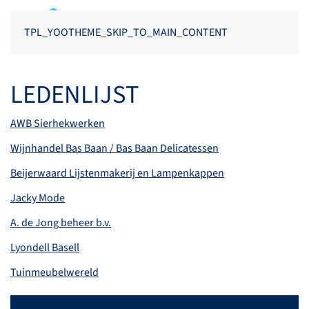
TPL_YOOTHEME_SKIP_TO_MAIN_CONTENT
LEDENLIJST
AWB Sierhekwerken
Wijnhandel Bas Baan / Bas Baan Delicatessen
Beijerwaard Lijstenmakerij en Lampenkappen
Jacky Mode
A. de Jong beheer b.v.
Lyondell Basell
Tuinmeubelwereld