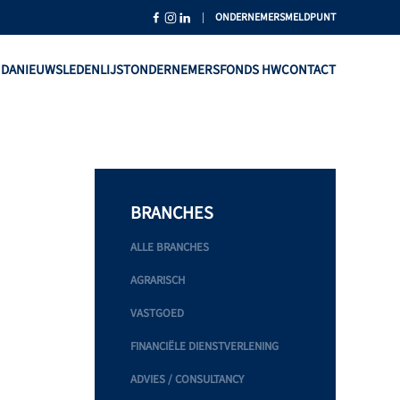
|
ONDERNEMERSMELDPUNT
NDA
NIEUWS
LEDENLIJST
ONDERNEMERSFONDS HW
CONTACT
BRANCHES
ALLE BRANCHES
AGRARISCH
VASTGOED
FINANCIËLE DIENSTVERLENING
ADVIES / CONSULTANCY