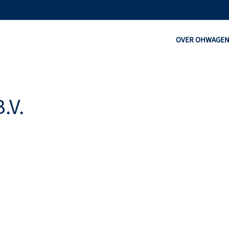
OVER OHW
AGE
.V.