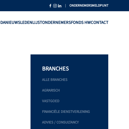
|
ONDERNEMERSMELDPUNT
NDA
NIEUWS
LEDENLIJST
ONDERNEMERSFONDS HW
CONTACT
BRANCHES
ALLE BRANCHES
AGRARISCH
VASTGOED
FINANCIËLE DIENSTVERLENING
ADVIES / CONSULTANCY