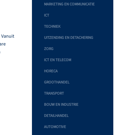
MARKETING EN COMMUNICATIE
ICT
TECHNIEK
 Vanuit
UITZENDING EN DETACHERING
are
ZORG
n
ICT EN TELECOM
HORECA
GROOTHANDEL
TRANSPORT
BOUW EN INDUSTRIE
DETAILHANDEL
AUTOMOTIVE