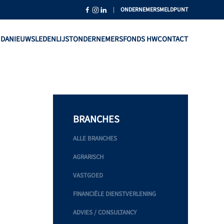
|
ONDERNEMERSMELDPUNT
NDA
NIEUWS
LEDENLIJST
ONDERNEMERSFONDS HW
CONTACT
BRANCHES
ALLE BRANCHES
AGRARISCH
VASTGOED
FINANCIËLE DIENSTVERLENING
ADVIES / CONSULTANCY