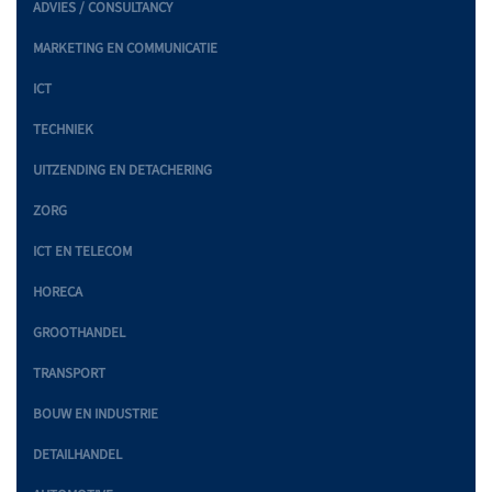
ADVIES / CONSULTANCY
MARKETING EN COMMUNICATIE
ICT
TECHNIEK
UITZENDING EN DETACHERING
ZORG
ICT EN TELECOM
HORECA
GROOTHANDEL
TRANSPORT
BOUW EN INDUSTRIE
DETAILHANDEL