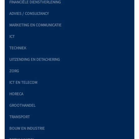
FINANCIËLE DIENSTVERLENING
ADVIES / CONSULTANCY
MARKETING EN COMMUNICATIE
ICT
TECHNIEK
UITZENDING EN DETACHERING
ZORG
ICT EN TELECOM
HORECA
GROOTHANDEL
TRANSPORT
BOUW EN INDUSTRIE