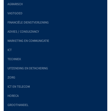
AGRARISCH
VASTGOED
FINANCIËLE DIENSTVERLENING
ADVIES / CONSULTANCY
MARKETING EN COMMUNICATIE
ICT
TECHNIEK
UITZENDING EN DETACHERING
ZORG
ICT EN TELECOM
HORECA
GROOTHANDEL