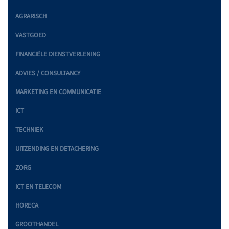
AGRARISCH
VASTGOED
FINANCIËLE DIENSTVERLENING
ADVIES / CONSULTANCY
MARKETING EN COMMUNICATIE
ICT
TECHNIEK
UITZENDING EN DETACHERING
ZORG
ICT EN TELECOM
HORECA
GROOTHANDEL