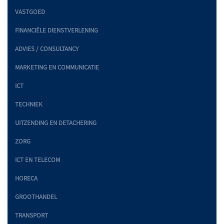
VASTGOED
FINANCIËLE DIENSTVERLENING
ADVIES / CONSULTANCY
MARKETING EN COMMUNICATIE
ICT
TECHNIEK
UITZENDING EN DETACHERING
ZORG
ICT EN TELECOM
HORECA
GROOTHANDEL
TRANSPORT