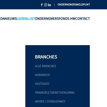
|
ONDERNEMERSMELDPUNT
NDA
NIEUWS
LEDENLIJST
ONDERNEMERSFONDS HW
CONTACT
BRANCHES
ALLE BRANCHES
AGRARISCH
VASTGOED
FINANCIËLE DIENSTVERLENING
ADVIES / CONSULTANCY