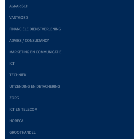
AGRARISCH
VASTGOED
FINANCIËLE DIENSTVERLENING
ADVIES / CONSULTANCY
MARKETING EN COMMUNICATIE
ICT
TECHNIEK
UITZENDING EN DETACHERING
ZORG
ICT EN TELECOM
HORECA
GROOTHANDEL