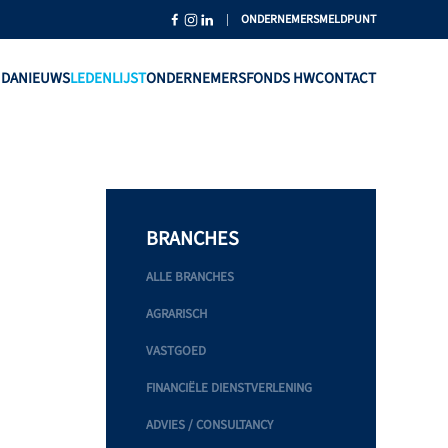
|
ONDERNEMERSMELDPUNT
NDA
NIEUWS
LEDENLIJST
ONDERNEMERSFONDS HW
CONTACT
BRANCHES
ALLE BRANCHES
AGRARISCH
VASTGOED
FINANCIËLE DIENSTVERLENING
ADVIES / CONSULTANCY