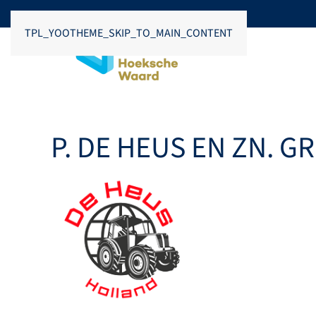
TPL_YOOTHEME_SKIP_TO_MAIN_CONTENT
P. DE HEUS EN ZN. GR