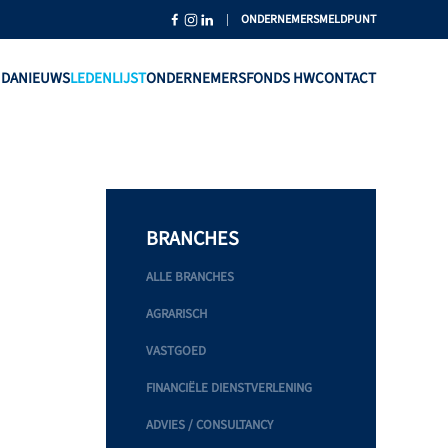
|
ONDERNEMERSMELDPUNT
NDA
NIEUWS
LEDENLIJST
ONDERNEMERSFONDS HW
CONTACT
BRANCHES
ALLE BRANCHES
AGRARISCH
VASTGOED
FINANCIËLE DIENSTVERLENING
ADVIES / CONSULTANCY