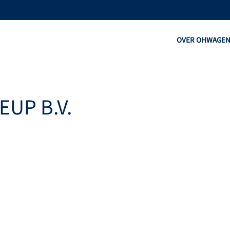
OVER OHW
AGE
EUP B.V.