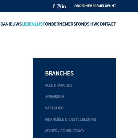
|
ONDERNEMERSMELDPUNT
NDA
NIEUWS
LEDENLIJST
ONDERNEMERSFONDS HW
CONTACT
BRANCHES
ALLE BRANCHES
AGRARISCH
VASTGOED
FINANCIËLE DIENSTVERLENING
ADVIES / CONSULTANCY