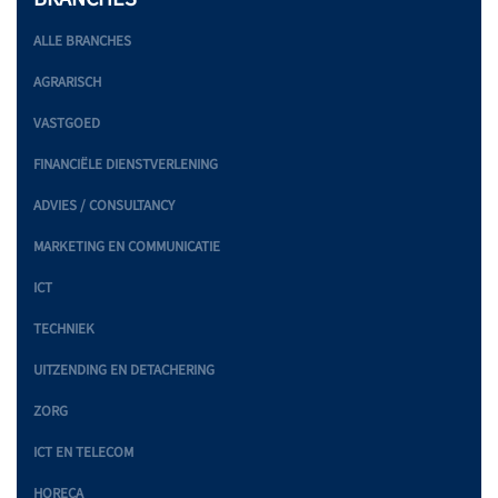
ALLE BRANCHES
AGRARISCH
VASTGOED
FINANCIËLE DIENSTVERLENING
ADVIES / CONSULTANCY
MARKETING EN COMMUNICATIE
ICT
TECHNIEK
UITZENDING EN DETACHERING
ZORG
ICT EN TELECOM
HORECA