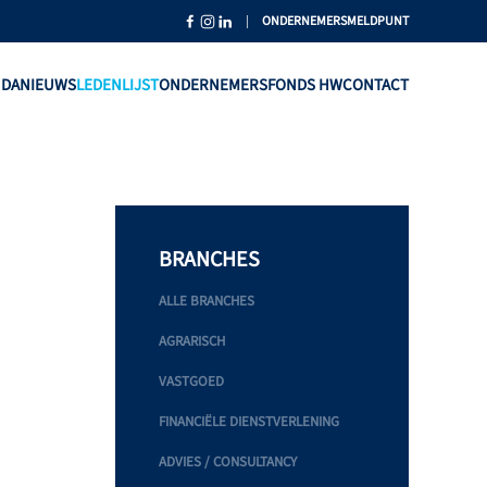
|
ONDERNEMERSMELDPUNT
NDA
NIEUWS
LEDENLIJST
ONDERNEMERSFONDS HW
CONTACT
BRANCHES
ALLE BRANCHES
AGRARISCH
VASTGOED
FINANCIËLE DIENSTVERLENING
ADVIES / CONSULTANCY