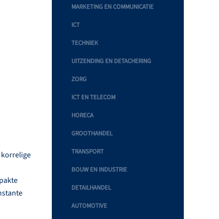
MARKETING EN COMMUNICATIE
ICT
TECHNIEK
UITZENDING EN DETACHERING
ZORG
ICT EN TELECOM
HORECA
GROOTHANDEL
TRANSPORT
 korrelige
BOUW EN INDUSTRIE
rpakte
DETAILHANDEL
nstante
AUTOMOTIVE