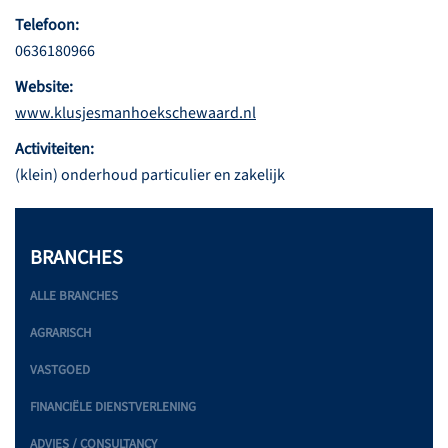
Telefoon:
0636180966
Website:
www.klusjesmanhoekschewaard.nl
Activiteiten:
(klein) onderhoud particulier en zakelijk
BRANCHES
ALLE BRANCHES
AGRARISCH
VASTGOED
FINANCIËLE DIENSTVERLENING
ADVIES / CONSULTANCY