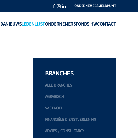
|
ONDERNEMERSMELDPUNT
NDA
NIEUWS
LEDENLIJST
ONDERNEMERSFONDS HW
CONTACT
BRANCHES
ALLE BRANCHES
AGRARISCH
VASTGOED
FINANCIËLE DIENSTVERLENING
ADVIES / CONSULTANCY