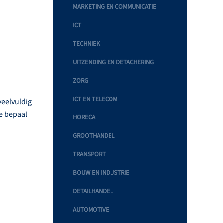
MARKETING EN COMMUNICATIE
ICT
TECHNIEK
UITZENDING EN DETACHERING
ZORG
ICT EN TELECOM
veelvuldig
de bepaal
HORECA
GROOTHANDEL
TRANSPORT
BOUW EN INDUSTRIE
DETAILHANDEL
AUTOMOTIVE