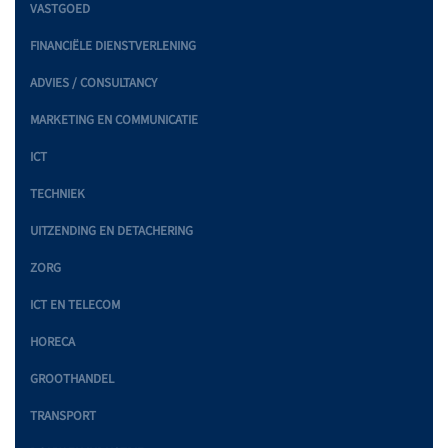
VASTGOED
FINANCIËLE DIENSTVERLENING
ADVIES / CONSULTANCY
MARKETING EN COMMUNICATIE
ICT
TECHNIEK
UITZENDING EN DETACHERING
ZORG
ICT EN TELECOM
HORECA
GROOTHANDEL
TRANSPORT