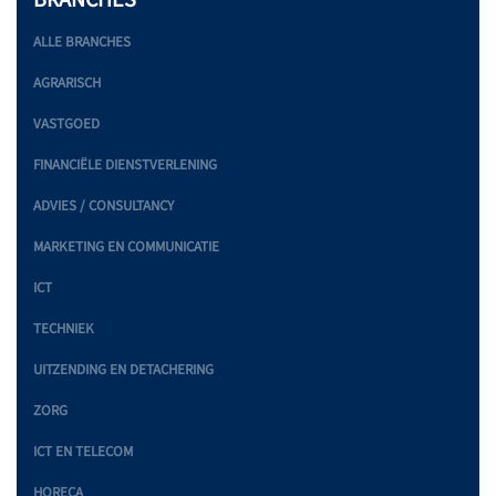
BRANCHES
ALLE BRANCHES
AGRARISCH
VASTGOED
FINANCIËLE DIENSTVERLENING
ADVIES / CONSULTANCY
MARKETING EN COMMUNICATIE
ICT
TECHNIEK
UITZENDING EN DETACHERING
ZORG
ICT EN TELECOM
HORECA