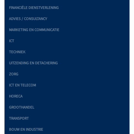
FINANCIËLE DIENSTVERLENING
ADVIES / CONSULTANCY
MARKETING EN COMMUNICATIE
ICT
TECHNIEK
UITZENDING EN DETACHERING
ZORG
ICT EN TELECOM
HORECA
GROOTHANDEL
TRANSPORT
BOUW EN INDUSTRIE