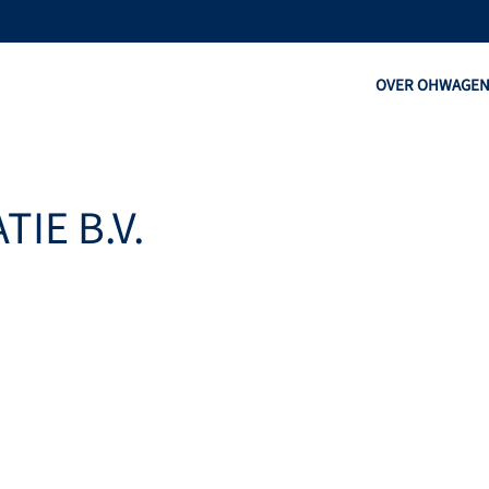
OVER OHW
AGE
IE B.V.