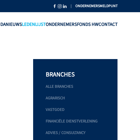
|
ONDERNEMERSMELDPUNT
NDA
NIEUWS
LEDENLIJST
ONDERNEMERSFONDS HW
CONTACT
BRANCHES
ALLE BRANCHES
AGRARISCH
VASTGOED
FINANCIËLE DIENSTVERLENING
ADVIES / CONSULTANCY