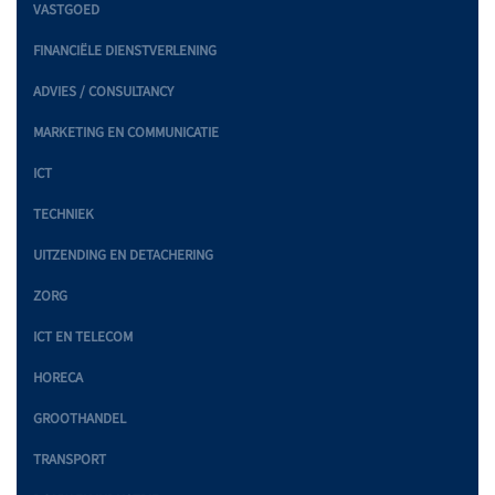
VASTGOED
FINANCIËLE DIENSTVERLENING
ADVIES / CONSULTANCY
MARKETING EN COMMUNICATIE
ICT
TECHNIEK
UITZENDING EN DETACHERING
ZORG
ICT EN TELECOM
HORECA
GROOTHANDEL
TRANSPORT