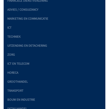
FINANCIËLE DIENSTVERLENING
ADVIES / CONSULTANCY
MARKETING EN COMMUNICATIE
ICT
TECHNIEK
UITZENDING EN DETACHERING
ZORG
ICT EN TELECOM
HORECA
GROOTHANDEL
TRANSPORT
BOUW EN INDUSTRIE
DETAILHANDEL