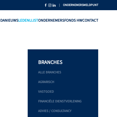
|
ONDERNEMERSMELDPUNT
NDA
NIEUWS
LEDENLIJST
ONDERNEMERSFONDS HW
CONTACT
BRANCHES
ALLE BRANCHES
AGRARISCH
VASTGOED
FINANCIËLE DIENSTVERLENING
ADVIES / CONSULTANCY