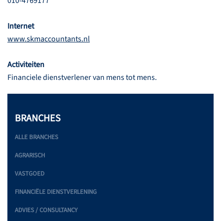
010-4769177
Internet
www.skmaccountants.nl
Activiteiten
Financiele dienstverlener van mens tot mens.
BRANCHES
ALLE BRANCHES
AGRARISCH
VASTGOED
FINANCIËLE DIENSTVERLENING
ADVIES / CONSULTANCY