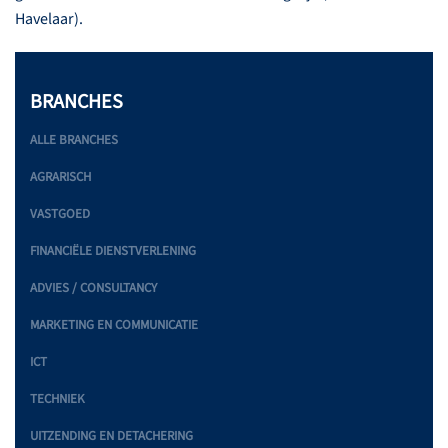
Havelaar).
BRANCHES
ALLE BRANCHES
AGRARISCH
VASTGOED
FINANCIËLE DIENSTVERLENING
ADVIES / CONSULTANCY
MARKETING EN COMMUNICATIE
ICT
TECHNIEK
UITZENDING EN DETACHERING