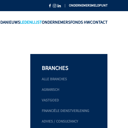
|
ONDERNEMERSMELDPUNT
NDA
NIEUWS
LEDENLIJST
ONDERNEMERSFONDS HW
CONTACT
BRANCHES
ALLE BRANCHES
AGRARISCH
VASTGOED
FINANCIËLE DIENSTVERLENING
ADVIES / CONSULTANCY