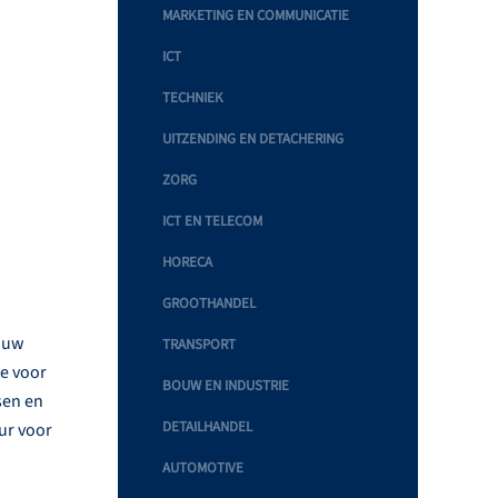
MARKETING EN COMMUNICATIE
ICT
TECHNIEK
UITZENDING EN DETACHERING
ZORG
ICT EN TELECOM
HORECA
GROOTHANDEL
r uw
TRANSPORT
de voor
BOUW EN INDUSTRIE
sen en
DETAILHANDEL
eur voor
AUTOMOTIVE