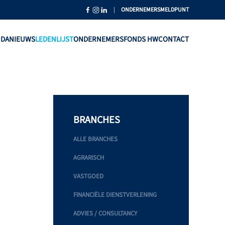
|
ONDERNEMERSMELDPUNT
NDA
NIEUWS
LEDENLIJST
ONDERNEMERSFONDS HW
CONTACT
BRANCHES
ALLE BRANCHES
AGRARISCH
VASTGOED
FINANCIËLE DIENSTVERLENING
ADVIES / CONSULTANCY