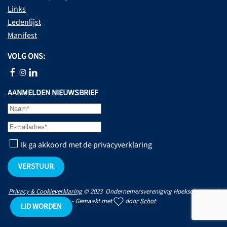
Links
Ledenlijst
Manifest
VOLG ONS:
AANMELDEN NIEUWSBRIEF
Ik ga akkoord met de privacyverklaring
VERSTUUR
Privacy & Cookieverklaring
© 2023 Ondernemersvereniging Hoeksche Waard
- Gemaakt met
door
Schot
LID WORDEN