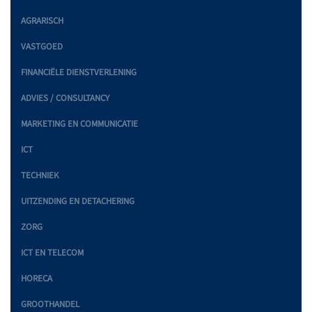
AGRARISCH
VASTGOED
FINANCIËLE DIENSTVERLENING
ADVIES / CONSULTANCY
MARKETING EN COMMUNICATIE
ICT
TECHNIEK
UITZENDING EN DETACHERING
ZORG
ICT EN TELECOM
HORECA
GROOTHANDEL