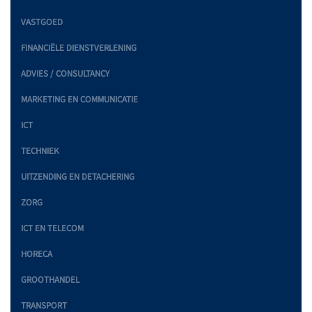
VASTGOED
FINANCIËLE DIENSTVERLENING
ADVIES / CONSULTANCY
MARKETING EN COMMUNICATIE
ICT
TECHNIEK
UITZENDING EN DETACHERING
ZORG
ICT EN TELECOM
HORECA
GROOTHANDEL
TRANSPORT